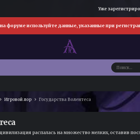
Уже зарегистрир
на форуме используйте данные, указанные при регистрац
Игровой лор
Государства Волентеса
теса
цивилизация распалась на множество мелких, оставив пос