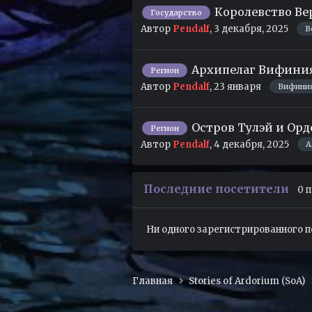
Королевство Ве
Государство
Автор
Pendalf
,
3 декабря, 2025
В
Архипелаг Вифиния 
Регион
Автор
Pendalf
,
23 января
Вифини
Остров Тулэй и Орд
Регион
Автор
Pendalf
,
4 декабря, 2025
А
Последние посетители
0 
Ни одного зарегистрированного 
Главная
Stories of Ardorium (SoA)