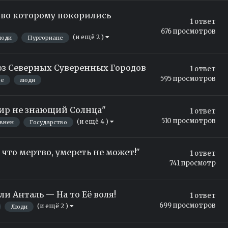
тво которому покорились
1
ответ
676
просмотров
(и ещё 2 )
юди
Пургориане
юз Северных Суверенных Городов
1
ответ
595
просмотров
ье
люди
ир не знающий Солнца"
1
ответ
510
просмотров
(и ещё 4 )
внен
Государство
 что мертво, умереть не может!"
1
ответ
741
просмотр
и Анталь — На то Её воля!
1
ответ
699
просмотров
(и ещё 2 )
Люди