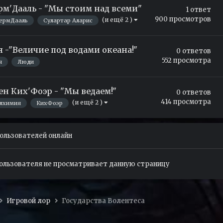
рм'Дааль - "Мы стоим над всеми"
1
ответ
900
просмотров
(и ещё 2 )
ермДааль
Сулартар Аларис
-"Величие под водами океана!"
0
ответов
552
просмотра
я
Люди
ен Ких'Фоэр - "Мы ведаем!"
0
ответов
414
просмотра
(и ещё 2 )
лхимия
КихФоэр
пользователей онлайн
пользователя не просматривает данную страницу
Игровой лор
Государства Волентеса