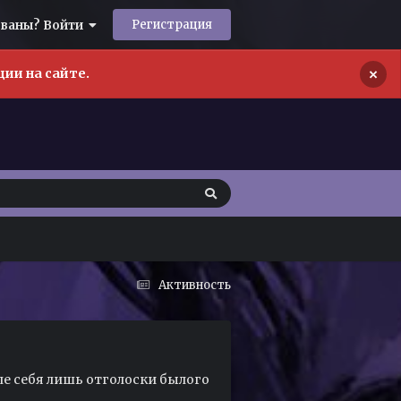
Регистрация
ованы? Войти
×
ии на сайте.
Активность
ле себя лишь отголоски былого