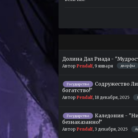
Долина Дал Риада - "Мудрос
Автор
Pendalf
,
9 января
дворфы
Содружество Лио
Государство
богатство!"
Автор
Pendalf
,
18 декабря, 2025
Каледония - "Ни
Государство
безнаказанно!"
Автор
Pendalf
,
3 декабря, 2025
А