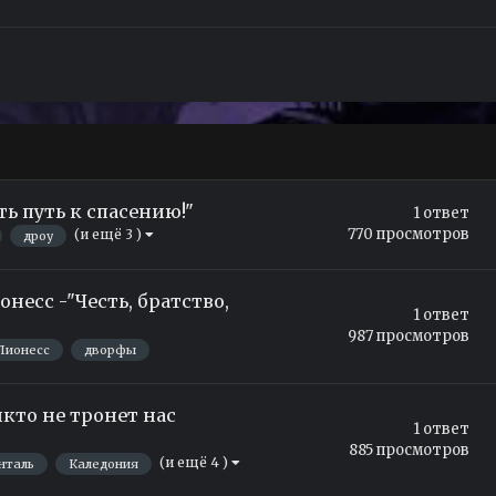
ть путь к спасению!"
1
ответ
770
просмотров
(и ещё 3 )
дроу
несс -"Честь, братство,
1
ответ
987
просмотров
Лионесс
дворфы
кто не тронет нас
1
ответ
885
просмотров
(и ещё 4 )
нталь
Каледония