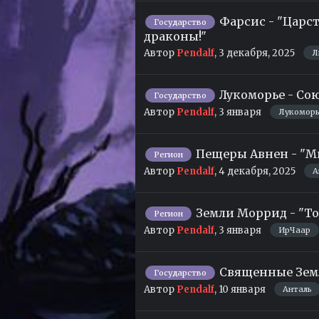
Фарсис - "Царс
Государство
драконы!"
Автор
Pendalf
,
3 декабря, 2025
Л
Лукоморье - Со
Государство
Автор
Pendalf
,
3 января
Лукомор
Пещеры Авнен - "М
Регион
Автор
Pendalf
,
4 декабря, 2025
А
Земли Моррид - "То
Регион
Автор
Pendalf
,
3 января
ИрЧаар
Священные Земл
Государство
Автор
Pendalf
,
10 января
Анталь