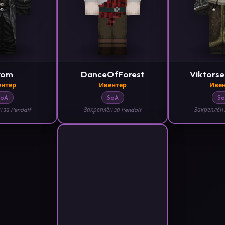
rom
DanceOfForest
Viktors
ентер
Ивентер
Ивен
SoA
SoA
So
 за Pendalf
Закреплён за Pendalf
Закреплён 