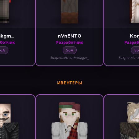
ikgm_
nVnENT0
Kor
аботчик
Разработчик
Разраб
SoA
SoA
So
Закреплён за testikgm_
Закреплён з
ИВЕНТЕРЫ