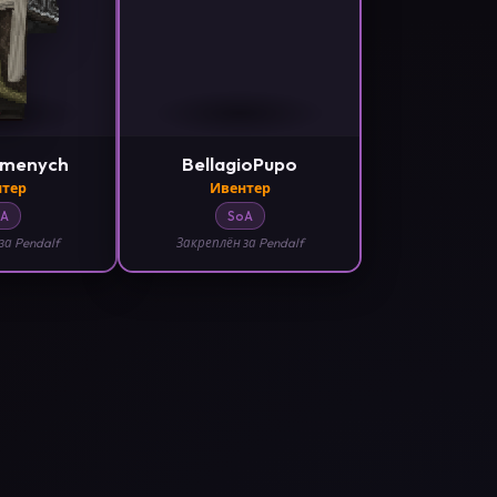
emenych
BellagioPupo
тер
Ивентер
A
SoA
за Pendalf
Закреплён за Pendalf