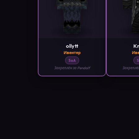
ollytt
K
Ивентер
Ив
SoA
Закреплён за Pendalf
Закреплён