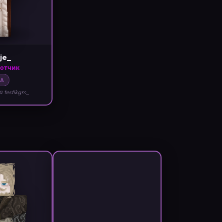
je_
отчик
A
а testikgm_