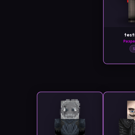
test
Разр