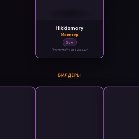
Hikkiamory
Ивентер
SoA
Закреплён за Pendalf
БИЛДЕРЫ